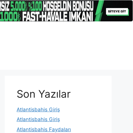
Son Yazılar
Atlantisbahis Giriş
Atlantisbahis Giriş
Atlantisbahis Faydaları