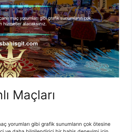
lı Maçları
maç yorumları gibi grafik sunumların çok ötesine
 ve daha bilgilendirici bir bahis deneyimi için,