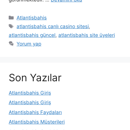
Kategoriler
Atlantisbahis
Etiketler
atlantisbahis canlı casino sitesi
,
atlantisbahis güncel
,
atlantisbahis site üyeleri
Yorum yap
Son Yazılar
Atlantisbahis Giriş
Atlantisbahis Giriş
Atlantisbahis Faydaları
Atlantisbahis Müşterileri