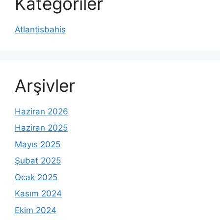
Kategoriler
Atlantisbahis
Arşivler
Haziran 2026
Haziran 2025
Mayıs 2025
Şubat 2025
Ocak 2025
Kasım 2024
Ekim 2024