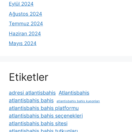
Eylül 2024
Ağustos 2024
Temmuz 2024
Haziran 2024
Mayıs 2024
Etiketler
adresi atlantisbahis
Atlantisbahis
atlantisbahis bahis
atlantisbahis bahis kuponları
atlantisbahis bahis platformu
atlantisbahis bahis seçenekleri
atlantisbahis bahis sitesi
atlantisbahis bahis tutkunları