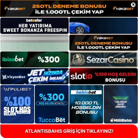
×
ATLANTISBAHIS GİRİŞ İÇİN TIKLAYINIZ!