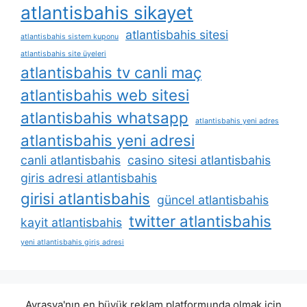
atlantisbahis sikayet
atlantisbahis sitesi
atlantisbahis sistem kuponu
atlantisbahis site üyeleri
atlantisbahis tv canli maç
atlantisbahis web sitesi
atlantisbahis whatsapp
atlantisbahis yeni adres
atlantisbahis yeni adresi
canli atlantisbahis
casino sitesi atlantisbahis
giris adresi atlantisbahis
girisi atlantisbahis
güncel atlantisbahis
twitter atlantisbahis
kayit atlantisbahis
yeni atlantisbahis giriş adresi
Avrasya'nın en büyük reklam platformunda olmak için