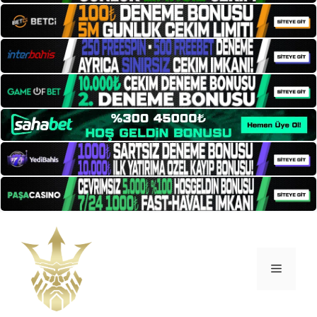
İçeriğe
atla
Menü