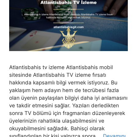
Atlantisbahis tv izleme Atlantisbahis mobil
sitesinde Atlantisbahis TV izleme fırsatı
hakkında kapsamlı bilgi vermek istiyoruz. Bu
yaklaşım hem adayın hem de tecrübesi fazla
olan üyenin paylaşılan bilgiyi daha iyi anlamasını
ve takdir etmesini sağlar. Yazıları derledikten
sonra TV bölümü için fragmanları düzenleyerek
üyelerinizin rahatlıkla ulaşabilmesini ve
okuyabilmesini sağladık. Bahisçi olarak
sınıflandırılan bir kişi yalnızca spora …
Devamını