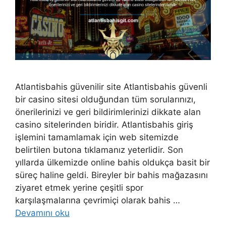
Atlantisbahis güvenilir site Atlantisbahis güvenli
bir casino sitesi olduğundan tüm sorularınızı,
önerilerinizi ve geri bildirimlerinizi dikkate alan
casino sitelerinden biridir. Atlantisbahis giriş
işlemini tamamlamak için web sitemizde
belirtilen butona tıklamanız yeterlidir. Son
yıllarda ülkemizde online bahis oldukça basit bir
süreç haline geldi. Bireyler bir bahis mağazasını
ziyaret etmek yerine çeşitli spor
karşılaşmalarına çevrimiçi olarak bahis …
Devamını oku