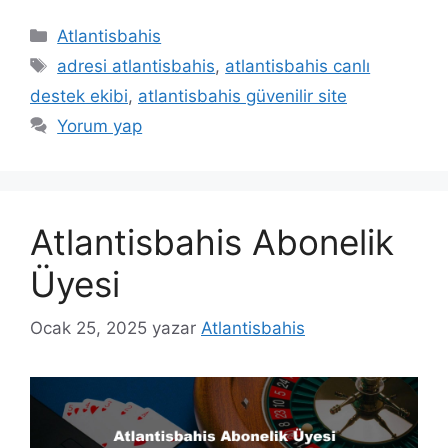
Kategoriler
Atlantisbahis
Etiketler
adresi atlantisbahis
,
atlantisbahis canlı
destek ekibi
,
atlantisbahis güvenilir site
Yorum yap
Atlantisbahis Abonelik
Üyesi
Ocak 25, 2025
yazar
Atlantisbahis