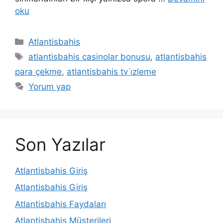
oku
Kategoriler
Atlantisbahis
Etiketler
atlantisbahis casinolar bonusu
,
atlantisbahis
para çekme
,
atlantisbahis tv i̇zleme
Yorum yap
Son Yazılar
Atlantisbahis Giriş
Atlantisbahis Giriş
Atlantisbahis Faydaları
Atlantisbahis Müşterileri