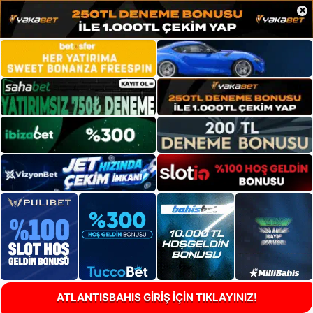
×
ATLANTISBAHIS GİRİŞ İÇİN TIKLAYINIZ!