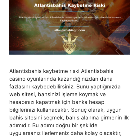
Atlantisbahis kaybetme riski Atlantisbahis
casino oyunlarında kazandığınızdan daha
fazlasını kaybedebilirsiniz. Bunu yaptığınızda
web sitesi, bahsinizi işleme koymak ve
hesabınızı kapatmak için banka hesap
bilgilerinizi kullanacaktır. Sonuç olarak, uygun
bahis sitesini seçmek, bahis alanına girmenin ilk
adımıdır. Bu adımı doğru bir şekilde
uygularsanız ilerlemeniz daha kolay olacaktır,