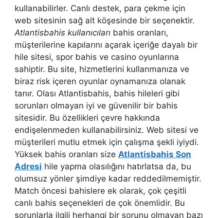
kullanabilirler. Canlı destek, para çekme için
web sitesinin sağ alt köşesinde bir seçenektir.
Atlantisbahis kullanıcıları
bahis oranları,
müşterilerine kapılarını açarak içeriğe dayalı bir
hile sitesi, spor bahis ve casino oyunlarına
sahiptir. Bu site, hizmetlerini kullanmanıza ve
biraz risk içeren oyunlar oynamanıza olanak
tanır. Olası Atlantisbahis, bahis hileleri gibi
sorunları olmayan iyi ve güvenilir bir bahis
sitesidir. Bu özellikleri çevre hakkında
endişelenmeden kullanabilirsiniz. Web sitesi ve
müşterileri mutlu etmek için çalışma şekli iyiydi.
Yüksek bahis oranları size
Atlantisbahis Son
Adresi
hile yapma olasılığını hatırlatsa da, bu
olumsuz yönler şimdiye kadar reddedilmemiştir.
Match öncesi bahislere ek olarak, çok çeşitli
canlı bahis seçenekleri de çok önemlidir. Bu
sorunlarla ilgili herhangi bir sorunu olmayan bazı