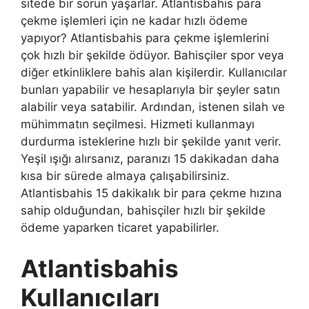
sitede bir sorun yaşarlar. Atlantisbahis para
çekme işlemleri için ne kadar hızlı ödeme
yapıyor? Atlantisbahis para çekme işlemlerini
çok hızlı bir şekilde ödüyor. Bahisçiler spor veya
diğer etkinliklere bahis alan kişilerdir. Kullanıcılar
bunları yapabilir ve hesaplarıyla bir şeyler satın
alabilir veya satabilir. Ardından, istenen silah ve
mühimmatın seçilmesi. Hizmeti kullanmayı
durdurma isteklerine hızlı bir şekilde yanıt verir.
Yeşil ışığı alırsanız, paranızı 15 dakikadan daha
kısa bir sürede almaya çalışabilirsiniz.
Atlantisbahis 15 dakikalık bir para çekme hızına
sahip olduğundan, bahisçiler hızlı bir şekilde
ödeme yaparken ticaret yapabilirler.
Atlantisbahis
Kullanıcıları