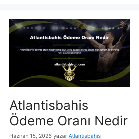
Atlantisbahis
Ödeme Oranı Nedir
Haziran 15, 2026
yazar
Atlantisbahis