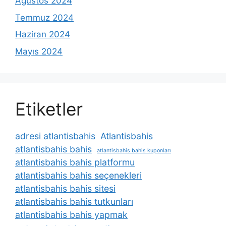
Ağustos 2024
Temmuz 2024
Haziran 2024
Mayıs 2024
Etiketler
adresi atlantisbahis
Atlantisbahis
atlantisbahis bahis
atlantisbahis bahis kuponları
atlantisbahis bahis platformu
atlantisbahis bahis seçenekleri
atlantisbahis bahis sitesi
atlantisbahis bahis tutkunları
atlantisbahis bahis yapmak