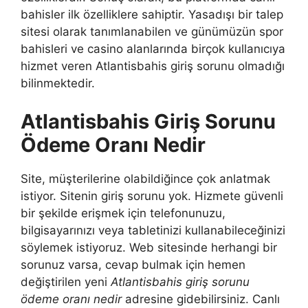
bahisler ilk özelliklere sahiptir. Yasadışı bir talep
sitesi olarak tanımlanabilen ve günümüzün spor
bahisleri ve casino alanlarında birçok kullanıcıya
hizmet veren Atlantisbahis giriş sorunu olmadığı
bilinmektedir.
Atlantisbahis Giriş Sorunu
Ödeme Oranı Nedir
Site, müşterilerine olabildiğince çok anlatmak
istiyor. Sitenin giriş sorunu yok. Hizmete güvenli
bir şekilde erişmek için telefonunuzu,
bilgisayarınızı veya tabletinizi kullanabileceğinizi
söylemek istiyoruz. Web sitesinde herhangi bir
sorunuz varsa, cevap bulmak için hemen
değiştirilen yeni
Atlantisbahis giriş sorunu
ödeme oranı nedir
adresine gidebilirsiniz. Canlı