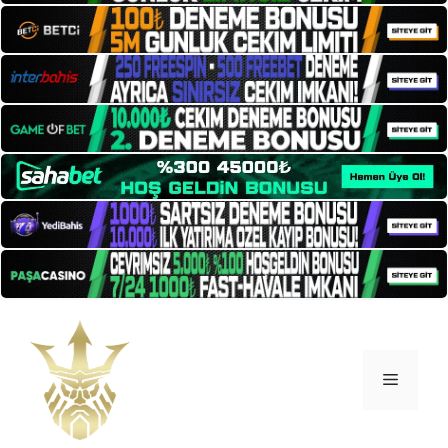
İçeriğe
atla
Menü