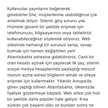
Kullanıcılar yayınlarını beğenerek
görebilirler.Site, müşterilerine olabildiğince çok
anlatmak istiyor. Sitenin giriş sorunu yok.
Hizmete güvenli bir şekilde erişmek için
telefonunuzu, bilgisayarınızı veya tabletinizi
kullanabileceğinizi söylemek istiyoruz. Web
sitesinde herhangi bir sorunuz varsa, cevap
bulmak için hemen değiştirilen yeni
Atlantisbahis adresine gidebilirsiniz. Canlı bir
oran hesabı açmak için yapılacak ilk şey, sitenin
sosyal medya hesaplarında paylaştığı mevcut
oturum açma adresi bilgilerini almak ve siteye
erişmek için kullanmaktır. Yıllardır Avrupa’da
görev yaptığı bilinen Atlantisbahis, ülkemizde
faaliyet göstermeye başladı. Web sitesi çok hızlı
bir şekilde daha popüler hale geliyor. Kısa
sürede çok başarılı oldu ve bundan sonra ne