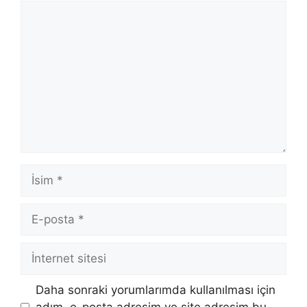
Yorum
İsim
E-
posta
İnternet
sitesi
Daha sonraki yorumlarımda kullanılması için
adım, e-posta adresim ve site adresim bu