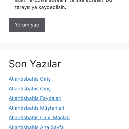
tarayıcıya kaydedilsin.
Son Yazılar
Atlantisbahis Giriş
Atlantisbahis Giriş
Atlantisbahis Faydaları
Atlantisbahis Müşterileri
Atlantisbahis Canlı Maçları
Atlantisbahis Ana Sayfa