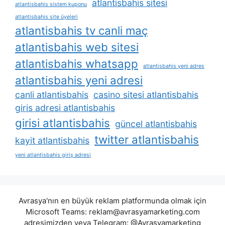
atlantisbahis sitesi
atlantisbahis sistem kuponu
atlantisbahis site üyeleri
atlantisbahis tv canli maç
atlantisbahis web sitesi
atlantisbahis whatsapp
atlantisbahis yeni adres
atlantisbahis yeni adresi
canli atlantisbahis
casino sitesi atlantisbahis
giris adresi atlantisbahis
girisi atlantisbahis
güncel atlantisbahis
twitter atlantisbahis
kayit atlantisbahis
yeni atlantisbahis giriş adresi
Avrasya'nın en büyük reklam platformunda olmak için
Microsoft Teams:
reklam@avrasyamarketing.com
adresimizden veya Telegram: @Avrasyamarketing