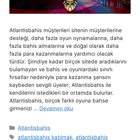
Atlantisbahis müşterileri sitenin müşterilerine
desteği, daha fazla oyun oynamalarına, daha
fazla bahis almalarına ve doğal olarak daha
fazla para kazanmalarına yardımcı olacak
türdür. Şimdiye kadar birçok sitede aradıklarını
bulamayan ve bahis ve oyunlardaki sınırlı
fırsatlar nedeniyle para kazanma şansını
kaybeden sevgili üyeler; Atlantisbahis ile
kendilerini istedikleri bir ortamda bulurlar.
Atlantisbahis, birçok farklı oyuna bahse
girmenizi …
Devamını oku
Kategoriler
Atlantisbahis
Etiketler
atlantisbahis katılmak
,
atlantisbahis