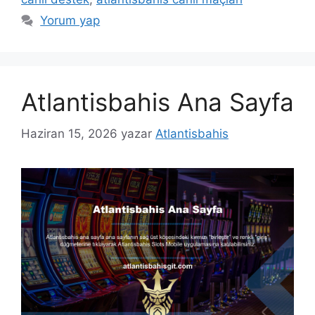
Yorum yap
Atlantisbahis Ana Sayfa
Haziran 15, 2026
yazar
Atlantisbahis