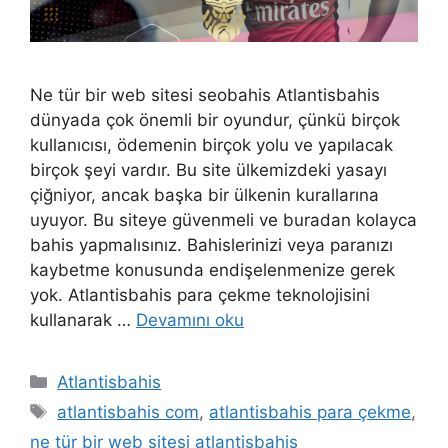
Ne tür bir web sitesi seobahis Atlantisbahis
dünyada çok önemli bir oyundur, çünkü birçok
kullanıcısı, ödemenin birçok yolu ve yapılacak
birçok şeyi vardır. Bu site ülkemizdeki yasayı
çiğniyor, ancak başka bir ülkenin kurallarına
uyuyor. Bu siteye güvenmeli ve buradan kolayca
bahis yapmalısınız. Bahislerinizi veya paranızı
kaybetme konusunda endişelenmenize gerek
yok. Atlantisbahis para çekme teknolojisini
kullanarak …
Devamını oku
Kategoriler
Atlantisbahis
Etiketler
atlantisbahis com
,
atlantisbahis para çekme
,
ne tür bir web sitesi atlantisbahis