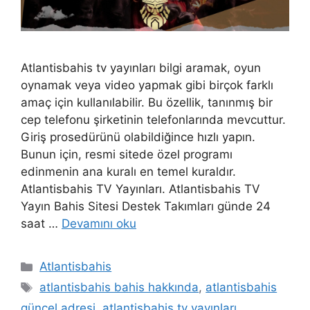
Atlantisbahis tv yayınları bilgi aramak, oyun
oynamak veya video yapmak gibi birçok farklı
amaç için kullanılabilir. Bu özellik, tanınmış bir
cep telefonu şirketinin telefonlarında mevcuttur.
Giriş prosedürünü olabildiğince hızlı yapın.
Bunun için, resmi sitede özel programı
edinmenin ana kuralı en temel kuraldır.
Atlantisbahis TV Yayınları. Atlantisbahis TV
Yayın Bahis Sitesi Destek Takımları günde 24
saat …
Devamını oku
Kategoriler
Atlantisbahis
Etiketler
atlantisbahis bahis hakkında
,
atlantisbahis
güncel adresi
,
atlantisbahis tv yayınları