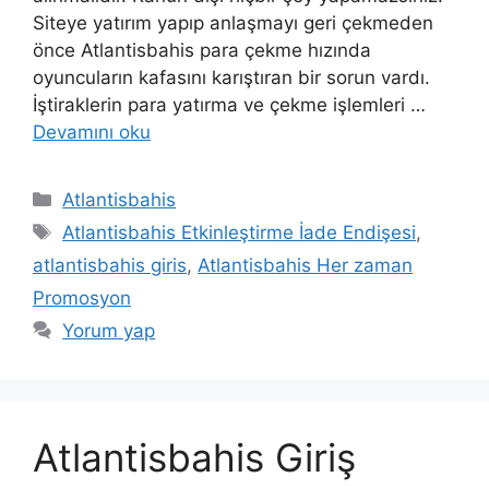
Siteye yatırım yapıp anlaşmayı geri çekmeden
önce Atlantisbahis para çekme hızında
oyuncuların kafasını karıştıran bir sorun vardı.
İştiraklerin para yatırma ve çekme işlemleri …
Devamını oku
Kategoriler
Atlantisbahis
Etiketler
Atlantisbahis Etkinleştirme İade Endişesi
,
atlantisbahis giris
,
Atlantisbahis Her zaman
Promosyon
Yorum yap
Atlantisbahis Giriş