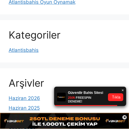
Atlantisbahis Oyun Oynamak
Kategoriler
Atlantisbahis
Arşivler
Haziran 2026
Haziran 2025
×
Mayıs 2025
Şubat 2025