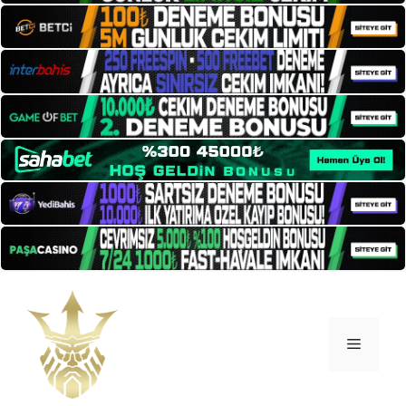
İçeriğe
atla
Menü