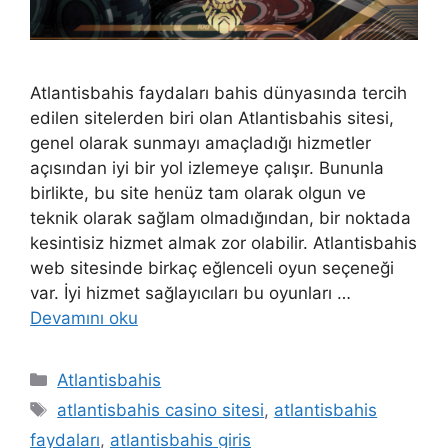
Atlantisbahis faydaları bahis dünyasında tercih
edilen sitelerden biri olan Atlantisbahis sitesi,
genel olarak sunmayı amaçladığı hizmetler
açısından iyi bir yol izlemeye çalışır. Bununla
birlikte, bu site henüz tam olarak olgun ve
teknik olarak sağlam olmadığından, bir noktada
kesintisiz hizmet almak zor olabilir. Atlantisbahis
web sitesinde birkaç eğlenceli oyun seçeneği
var. İyi hizmet sağlayıcıları bu oyunları …
Devamını oku
Kategoriler
Atlantisbahis
Etiketler
atlantisbahis casino sitesi
,
atlantisbahis
faydaları
,
atlantisbahis giris