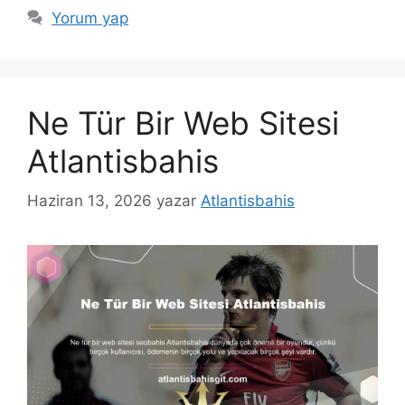
Yorum yap
Ne Tür Bir Web Sitesi
Atlantisbahis
Haziran 13, 2026
yazar
Atlantisbahis