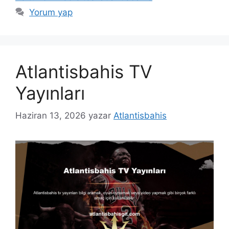
Yorum yap
Atlantisbahis TV
Yayınları
Haziran 13, 2026
yazar
Atlantisbahis