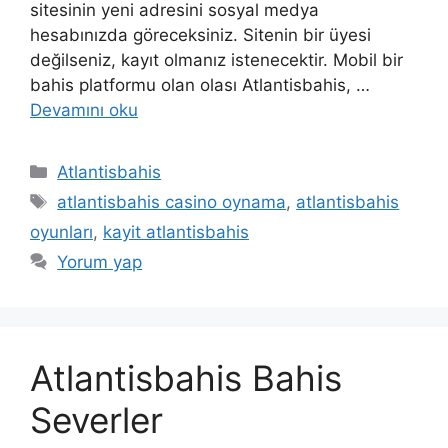
sitesinin yeni adresini sosyal medya
hesabınızda göreceksiniz. Sitenin bir üyesi
değilseniz, kayıt olmanız istenecektir. Mobil bir
bahis platformu olan olası Atlantisbahis, …
Devamını oku
Kategoriler
Atlantisbahis
Etiketler
atlantisbahis casino oynama
,
atlantisbahis
oyunları
,
kayit atlantisbahis
Yorum yap
Atlantisbahis Bahis
Severler