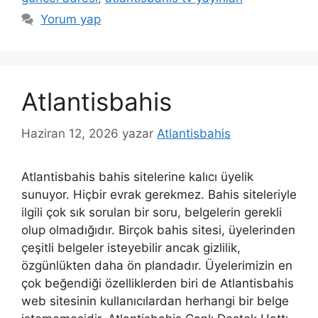
Yorum yap
Atlantisbahis
Haziran 12, 2026
yazar
Atlantisbahis
Atlantisbahis bahis sitelerine kalıcı üyelik
sunuyor. Hiçbir evrak gerekmez. Bahis siteleriyle
ilgili çok sık sorulan bir soru, belgelerin gerekli
olup olmadığıdır. Birçok bahis sitesi, üyelerinden
çeşitli belgeler isteyebilir ancak gizlilik,
özgünlükten daha ön plandadır. Üyelerimizin en
çok beğendiği özelliklerden biri de Atlantisbahis
web sitesinin kullanıcılardan herhangi bir belge