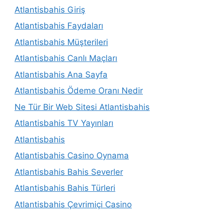
Atlantisbahis Giriş
Atlantisbahis Faydaları
Atlantisbahis Müşterileri
Atlantisbahis Canlı Maçları
Atlantisbahis Ana Sayfa
Atlantisbahis Ödeme Oranı Nedir
Ne Tür Bir Web Sitesi Atlantisbahis
Atlantisbahis TV Yayınları
Atlantisbahis
Atlantisbahis Casino Oynama
Atlantisbahis Bahis Severler
Atlantisbahis Bahis Türleri
Atlantisbahis Çevrimiçi Casino