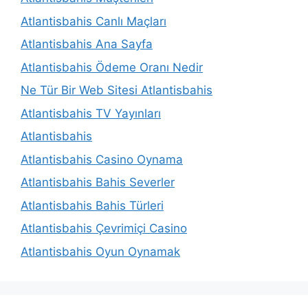
Atlantisbahis Canlı Maçları
Atlantisbahis Ana Sayfa
Atlantisbahis Ödeme Oranı Nedir
Ne Tür Bir Web Sitesi Atlantisbahis
Atlantisbahis TV Yayınları
Atlantisbahis
Atlantisbahis Casino Oynama
Atlantisbahis Bahis Severler
Atlantisbahis Bahis Türleri
Atlantisbahis Çevrimiçi Casino
Atlantisbahis Oyun Oynamak