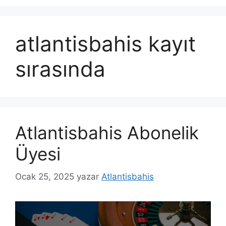
atlantisbahis kayıt
sırasında
Atlantisbahis Abonelik
Üyesi
Ocak 25, 2025
yazar
Atlantisbahis