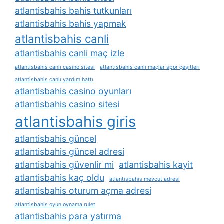
atlantisbahis bahis tutkunları
atlantisbahis bahis yapmak
atlantisbahis canli
atlantisbahis canli maç izle
atlantisbahis canlı casino sitesi
atlantisbahis canlı maçlar spor çeşitleri
atlantisbahis canlı yardım hattı
atlantisbahis casino oyunları
atlantisbahis casino sitesi
atlantisbahis giris
atlantisbahis güncel
atlantisbahis güncel adresi
atlantisbahis güvenlir mi
atlantisbahis kayit
atlantisbahis kaç oldu
atlantisbahis mevcut adresi
atlantisbahis oturum açma adresi
atlantisbahis oyun oynama rulet
atlantisbahis para yatırma