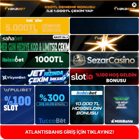
×
ATLANTISBAHIS GİRİŞ İÇİN TIKLAYINIZ!