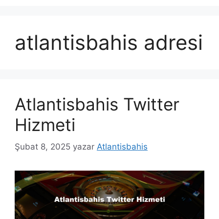
atlantisbahis adresi
Atlantisbahis Twitter
Hizmeti
Şubat 8, 2025
yazar
Atlantisbahis