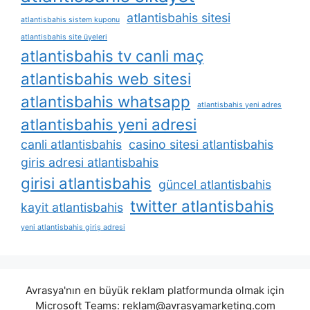
atlantisbahis sitesi
atlantisbahis sistem kuponu
atlantisbahis site üyeleri
atlantisbahis tv canli maç
atlantisbahis web sitesi
atlantisbahis whatsapp
atlantisbahis yeni adres
atlantisbahis yeni adresi
canli atlantisbahis
casino sitesi atlantisbahis
giris adresi atlantisbahis
girisi atlantisbahis
güncel atlantisbahis
twitter atlantisbahis
kayit atlantisbahis
yeni atlantisbahis giriş adresi
Avrasya'nın en büyük reklam platformunda olmak için
Microsoft Teams:
reklam@avrasyamarketing.com