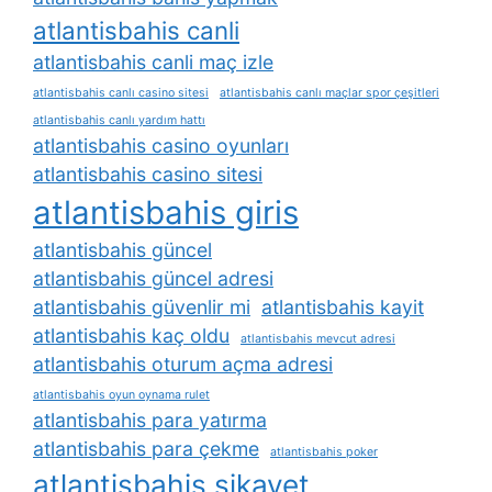
atlantisbahis canli
atlantisbahis canli maç izle
atlantisbahis canlı casino sitesi
atlantisbahis canlı maçlar spor çeşitleri
atlantisbahis canlı yardım hattı
atlantisbahis casino oyunları
atlantisbahis casino sitesi
atlantisbahis giris
atlantisbahis güncel
atlantisbahis güncel adresi
atlantisbahis güvenlir mi
atlantisbahis kayit
atlantisbahis kaç oldu
atlantisbahis mevcut adresi
atlantisbahis oturum açma adresi
atlantisbahis oyun oynama rulet
atlantisbahis para yatırma
atlantisbahis para çekme
atlantisbahis poker
atlantisbahis sikayet