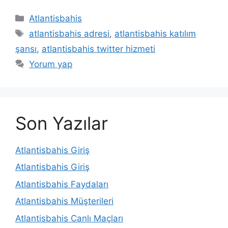
Kategoriler
Atlantisbahis
Etiketler
atlantisbahis adresi
,
atlantisbahis katılım
şansı
,
atlantisbahis twitter hizmeti
Yorum yap
Son Yazılar
Atlantisbahis Giriş
Atlantisbahis Giriş
Atlantisbahis Faydaları
Atlantisbahis Müşterileri
Atlantisbahis Canlı Maçları