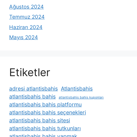
Ağustos 2024
Temmuz 2024
Haziran 2024
Mayıs 2024
Etiketler
adresi atlantisbahis
Atlantisbahis
atlantisbahis bahis
atlantisbahis bahis kuponları
atlantisbahis bahis platformu
atlantisbahis bahis seçenekleri
atlantisbahis bahis sitesi
atlantisbahis bahis tutkunları
atlantisbahis bahis yapmak