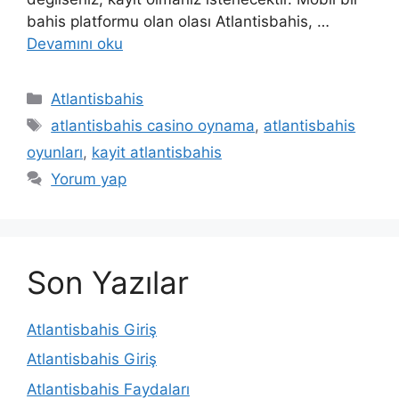
bahis platformu olan olası Atlantisbahis, …
Devamını oku
Kategoriler
Atlantisbahis
Etiketler
atlantisbahis casino oynama
,
atlantisbahis
oyunları
,
kayit atlantisbahis
Yorum yap
Son Yazılar
Atlantisbahis Giriş
Atlantisbahis Giriş
Atlantisbahis Faydaları