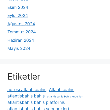
Ekim 2024
Eylül 2024
Ağustos 2024
Temmuz 2024
Haziran 2024
Mayıs 2024
Etiketler
adresi atlantisbahis
Atlantisbahis
atlantisbahis bahis
atlantisbahis bahis kuponları
atlantisbahis bahis platformu
atlantisbahis bahis seçenekleri