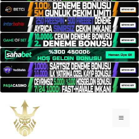
İçeriğe
atla
Menü