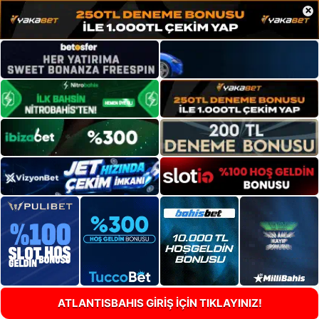
×
ATLANTISBAHIS GİRİŞ İÇİN TIKLAYINIZ!