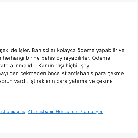
şekilde işler. Bahisçiler kolayca ödeme yapabilir ve
n herhangi birine bahis oynayabilirler. Ödeme
e alınmalıdır. Kanun dışı hiçbir şey
mayı geri çekmeden önce Atlantisbahis para çekme
 sorun vardı. İştiraklerin para yatırma ve çekme
tisbahis giris
,
Atlantisbahis Her zaman Promosyon