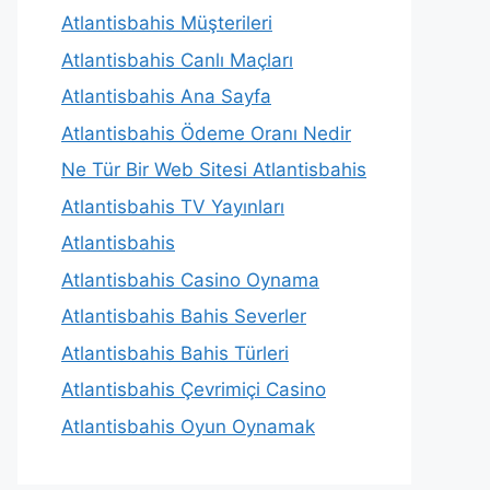
Atlantisbahis Müşterileri
Atlantisbahis Canlı Maçları
Atlantisbahis Ana Sayfa
Atlantisbahis Ödeme Oranı Nedir
Ne Tür Bir Web Sitesi Atlantisbahis
Atlantisbahis TV Yayınları
Atlantisbahis
Atlantisbahis Casino Oynama
Atlantisbahis Bahis Severler
Atlantisbahis Bahis Türleri
Atlantisbahis Çevrimiçi Casino
Atlantisbahis Oyun Oynamak