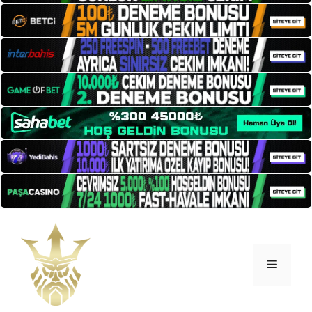
İçeriğe
atla
Menü