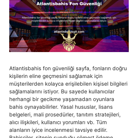
Atlantisbahis fon güvenliği sayfa, fonların doğru
kişilerin eline geçmesini sağlamak için
müşterilerden kolayca erişilebilen kişisel bilgileri
sağlamalarını istiyor. Bu sayede kullanıcılar
herhangi bir gecikme yaşamadan oyunlara
bahis oynayabilirler. Yasal hususlar, lisans
belgeleri, mali prosedürler, tanıtım stratejileri,
alıcı ilişkileri, kullanıcı yorumları vb. Tüm
alanların iyice incelenmesi tavsiye edilir.
Bahisçiler, sitenin sunduğu cömert ödeme