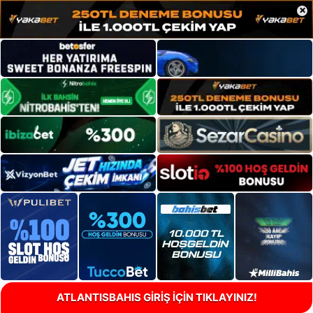
×
ATLANTISBAHIS GİRİŞ İÇİN TIKLAYINIZ!