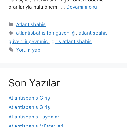
oranlarıyla hala önemli …
Devamını oku
Kategoriler
Atlantisbahis
Etiketler
atlantisbahis fon güvenliği
,
atlantisbahis
güvenilir çevrimiçi
,
giris atlantisbahis
Yorum yap
Son Yazılar
Atlantisbahis Giriş
Atlantisbahis Giriş
Atlantisbahis Faydaları
Atlantisbahis Müşterileri