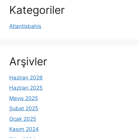
Kategoriler
Atlantisbahis
Arşivler
Haziran 2026
Haziran 2025
Mayıs 2025
Şubat 2025
Ocak 2025
Kasım 2024