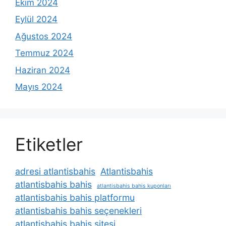
Ekim 2024
Eylül 2024
Ağustos 2024
Temmuz 2024
Haziran 2024
Mayıs 2024
Etiketler
adresi atlantisbahis
Atlantisbahis
atlantisbahis bahis
atlantisbahis bahis kuponları
atlantisbahis bahis platformu
atlantisbahis bahis seçenekleri
atlantisbahis bahis sitesi