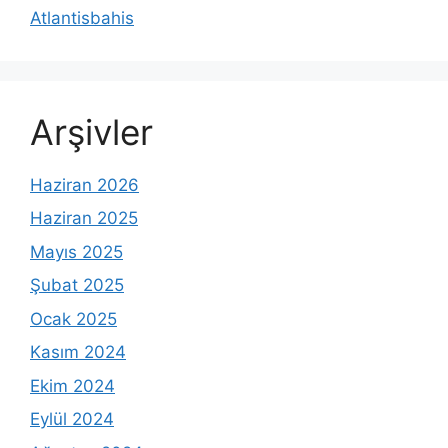
Atlantisbahis
Arşivler
Haziran 2026
Haziran 2025
Mayıs 2025
Şubat 2025
Ocak 2025
Kasım 2024
Ekim 2024
Eylül 2024