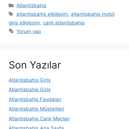
Kategoriler
Atlantisbahis
Etiketler
atlantisbahis etkileşim
,
atlantisbahis mobil
giriş etkileşim
,
canli atlantisbahis
Yorum yap
Son Yazılar
Atlantisbahis Giriş
Atlantisbahis Giriş
Atlantisbahis Faydaları
Atlantisbahis Müşterileri
Atlantisbahis Canlı Maçları
Atlantisbahis Ana Sayfa