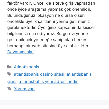
faktör vardır. Öncelikle siteye giriş yapmadan
önce iyice araştırma yapmak çok önemlidir.
Bulunduğunuz lokasyon ne olursa olsun
öncelikle üyelik şartlarını yerine getirmeniz
gerekmektedir. Üyeliğiniz kapsamında kişisel
bilgilerinizi rica ediyoruz. Bu görevi yerine
getirebilecek yeteneğe sahip olan herkes
herhangi bir web sitesine üye olabilir. Her …
Devamını oku
Kategoriler
Atlantisbahis
Etiketler
atlantisbahis casino sitesi
,
atlantisbahis
girisi
,
atlantisbahis yeni adresi nedir
Yorum yap