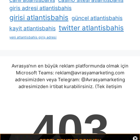
giris adresi atlantisbahis
girisi atlantisbahis
güncel atlantisbahis
twitter atlantisbahis
kayit atlantisbahis
yeni atlantisbahis giriş adresi
Avrasya'nın en büyük reklam platformunda olmak için
Microsoft Teams:
reklam@avrasyamarketing.com
adresimizden veya Telegram: @Avrasyamarketing
adresimizden irtibat kurabilirsiniz. (Tek iletişim
adreslerimiz teams / telegram ve mail adresimizdir.
Harici hiçbir iletişim adresimiz bulunmamaktadır.
Lütfen itibar etmeyiniz.) Türkiye yasalarına göre 7258
sayılı kanun uyarınca yasa dışı bahis oynamanın
cezaları mevcuttur. Şu an bulunduğunuz site hiç bir
şekilde illegal bahis oyunları oynatmıyor ve oynamaya
aracı olmuyordur.
ibizabet
|
7bey
|
elitcasino
|
betci
|
×