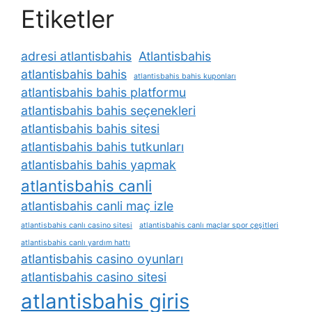
Etiketler
adresi atlantisbahis
Atlantisbahis
atlantisbahis bahis
atlantisbahis bahis kuponları
atlantisbahis bahis platformu
atlantisbahis bahis seçenekleri
atlantisbahis bahis sitesi
atlantisbahis bahis tutkunları
atlantisbahis bahis yapmak
atlantisbahis canli
atlantisbahis canli maç izle
atlantisbahis canlı casino sitesi
atlantisbahis canlı maçlar spor çeşitleri
atlantisbahis canlı yardım hattı
atlantisbahis casino oyunları
atlantisbahis casino sitesi
atlantisbahis giris