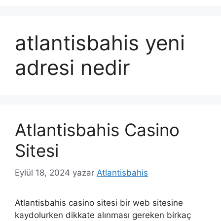
atlantisbahis yeni
adresi nedir
Atlantisbahis Casino
Sitesi
Eylül 18, 2024
yazar
Atlantisbahis
Atlantisbahis casino sitesi bir web sitesine
kaydolurken dikkate alınması gereken birkaç