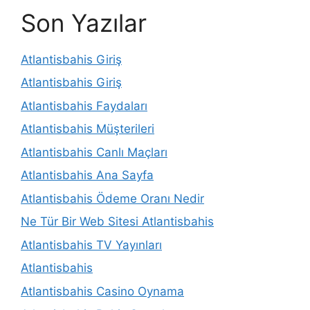
Son Yazılar
Atlantisbahis Giriş
Atlantisbahis Giriş
Atlantisbahis Faydaları
Atlantisbahis Müşterileri
Atlantisbahis Canlı Maçları
Atlantisbahis Ana Sayfa
Atlantisbahis Ödeme Oranı Nedir
Ne Tür Bir Web Sitesi Atlantisbahis
Atlantisbahis TV Yayınları
Atlantisbahis
Atlantisbahis Casino Oynama